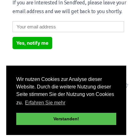
If you are interested in Sendfeed, please leave your
email address and we will get back to you shortly.
Yes, notify me
Wir nutzen Cookies zur Analyse dieser
Sendfeed Home
|
Sign in
|
Privacy
|
Terms of Use
|
Imprint
Website. Durch die weitere Nutzung dieser
© 2020-2026 Sendfeed ® All Rights Reserved
Seite stimmen Sie der Nutzung von Cookies
More services from HEYBEN:
zu.
Erfahren Sie mehr
Realtime.li (Real-time Analytics)
|
Likeometer (Influencer Analytics)
Verstanden!